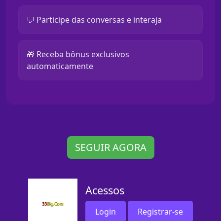
💬 Participe das conversas e interaja
🎁 Receba bônus exclusivos
automaticamente
SEGUIR AGORA
Acessos
Login
Registrar-se