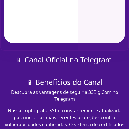
📱 Canal Oficial no Telegram!
📱 Benefícios do Canal
Descubra as vantagens de seguir a 33Big.Com no
Telegram
Nossa criptografia SSL é constantemente atualizada
para incluir as mais recentes proteções contra
vulnerabilidades conhecidas. O sistema de certificados