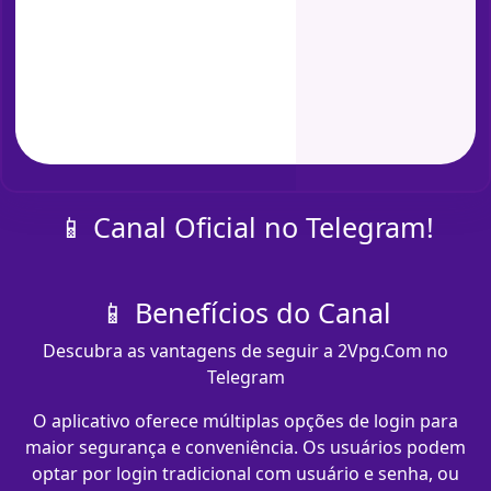
📱 Canal Oficial no Telegram!
📱 Benefícios do Canal
Descubra as vantagens de seguir a 2Vpg.Com no
Telegram
O aplicativo oferece múltiplas opções de login para
maior segurança e conveniência. Os usuários podem
optar por login tradicional com usuário e senha, ou