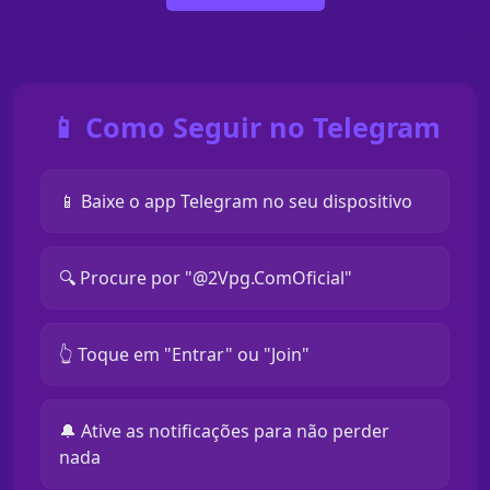
📱 Como Seguir no Telegram
📱 Baixe o app Telegram no seu dispositivo
🔍 Procure por "@2Vpg.ComOficial"
👆 Toque em "Entrar" ou "Join"
🔔 Ative as notificações para não perder
nada