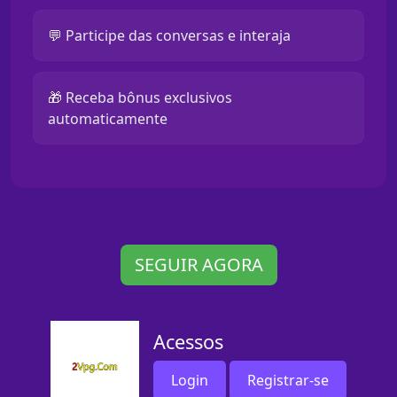
💬 Participe das conversas e interaja
🎁 Receba bônus exclusivos
automaticamente
SEGUIR AGORA
Acessos
Login
Registrar-se