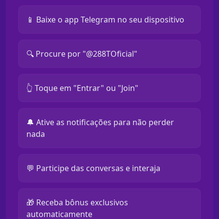
📱 Baixe o app Telegram no seu dispositivo
🔍 Procure por "@288TOficial"
👆 Toque em "Entrar" ou "Join"
🔔 Ative as notificações para não perder
nada
💬 Participe das conversas e interaja
🎁 Receba bônus exclusivos
automaticamente