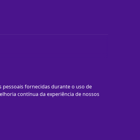
s pessoais fornecidas durante o uso de
elhoria contínua da experiência de nossos