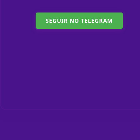
SEGUIR NO TELEGRAM