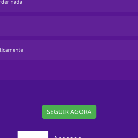
erder nada
a
aticamente
SEGUIR AGORA