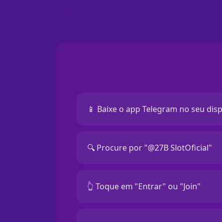
📱 Baixe o app Telegram no seu disp
🔍 Procure por "@27B SlotOficial"
👆 Toque em "Entrar" ou "Join"