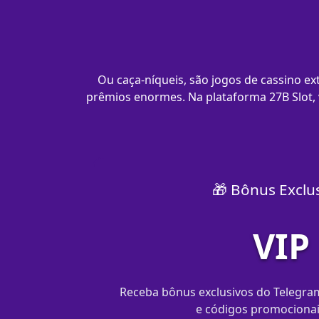
Ou caça-níqueis, são jogos de cassino ex
prêmios enormes. Na plataforma 27B Slot, 
🎁 Bônus Exclu
VIP
Receba bônus exclusivos do Telegra
e códigos promocionai