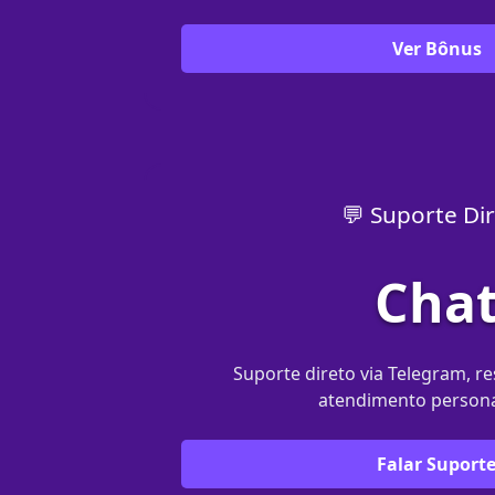
Ver Bônus
💬 Suporte Di
Cha
Suporte direto via Telegram, r
atendimento persona
Falar Suport