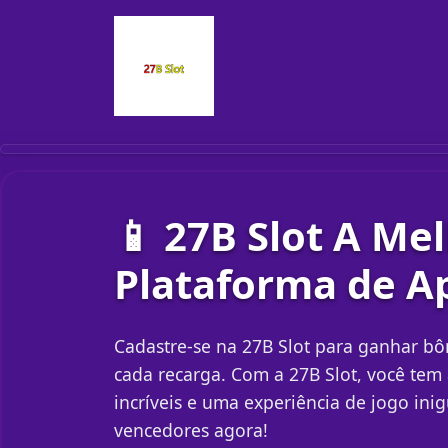
📱 27B Slot A Me
Plataforma de A
Cadastre-se na 27B Slot para ganhar b
cada recarga. Com a 27B Slot, você tem
incríveis e uma experiência de jogo inig
vencedores agora!