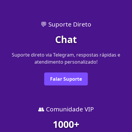
💬 Suporte Direto
Chat
Suporte direto via Telegram, respostas rápidas e
atendimento personalizado!
Falar Suporte
👥 Comunidade VIP
1000+