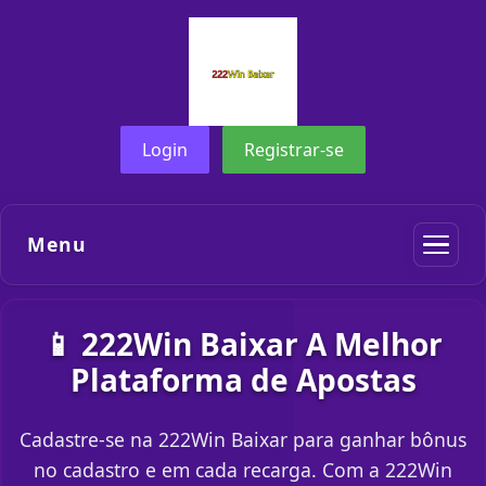
Login
Registrar-se
Menu
📱 222Win Baixar A Melhor
Plataforma de Apostas
Cadastre-se na 222Win Baixar para ganhar bônus
no cadastro e em cada recarga. Com a 222Win