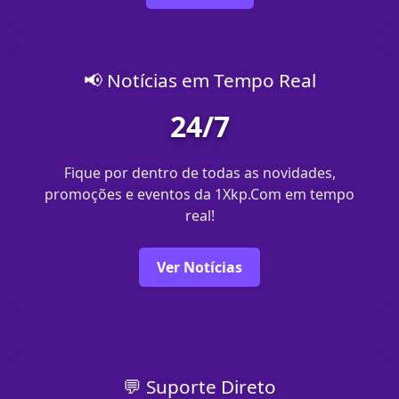
📢 Notícias em Tempo Real
24/7
Fique por dentro de todas as novidades,
promoções e eventos da 1Xkp.Com em tempo
real!
Ver Notícias
💬 Suporte Direto