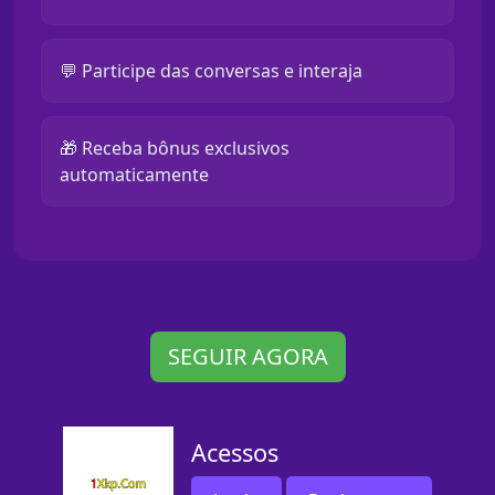
💬 Participe das conversas e interaja
🎁 Receba bônus exclusivos
automaticamente
SEGUIR AGORA
Acessos