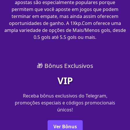
apostas são especialmente populares porque
permitem que você aposte em jogos que podem
terminar em empate, mas ainda assim oferecem
oportunidades de ganho. A 1Xkp.Com oferece uma
ampla variedade de opções de Mais/Menos gols, desde
0.5 gols até 5.5 gols ou mais.
🎁 Bônus Exclusivos
VIP
Receba bônus exclusivos do Telegram,
promoções especiais e códigos promocionais
únicos!
Ver Bônus