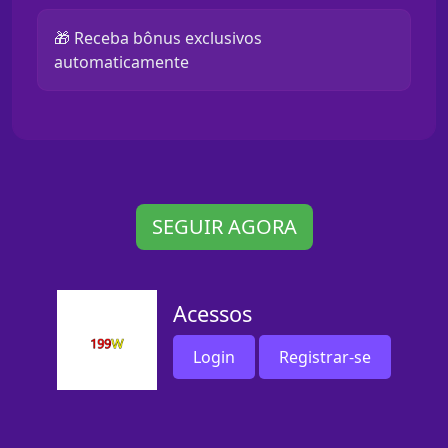
🎁 Receba bônus exclusivos
automaticamente
SEGUIR AGORA
Acessos
Login
Registrar-se