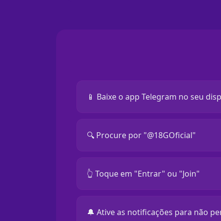
📱 Baixe o app Telegram no seu disp
🔍 Procure por "@18GOficial"
👆 Toque em "Entrar" ou "Join"
🔔 Ative as notificações para não p