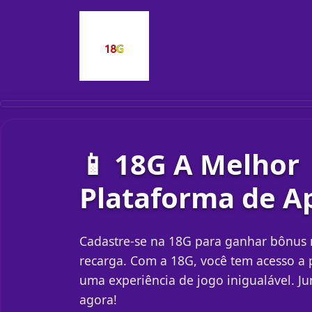
📱 18G A Melhor
Plataforma de A
Cadastre-se na 18G para ganhar bônus 
recarga. Com a 18G, você tem acesso a 
uma experiência de jogo inigualável. J
agora!