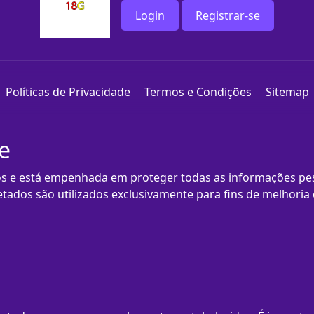
Login
Registrar-se
Políticas de Privacidade
Termos e Condições
Sitemap
de
ios e está empenhada em proteger todas as informações pe
tados são utilizados exclusivamente para fins de melhoria