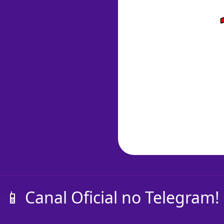
📱 Canal Oficial no Telegram!