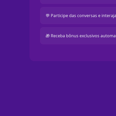
💬 Participe das conversas e interaj
🎁 Receba bônus exclusivos autom