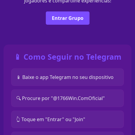
jogadores e compartilhe experiências!
Entrar Grupo
📱 Como Seguir no Telegram
📱 Baixe o app Telegram no seu dispositivo
🔍 Procure por "@1766Win.ComOficial"
👆 Toque em "Entrar" ou "Join"