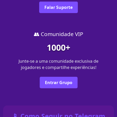
Falar Suporte
👥 Comunidade VIP
1000+
Junte-se a uma comunidade exclusiva de
jogadores e compartilhe experiências!
Entrar Grupo
📱 Como Seguir no Telegram