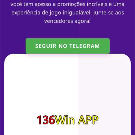
você tem acesso a promoções incríveis e uma
experiência de jogo inigualável. Junte-se aos
vencedores agora!
SEGUIR NO TELEGRAM