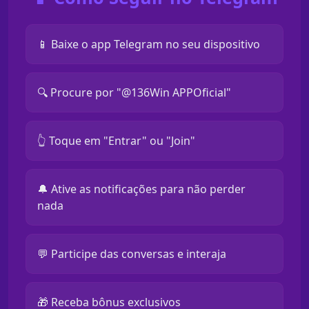
📱 Baixe o app Telegram no seu dispositivo
🔍 Procure por "@136Win APPOficial"
👆 Toque em "Entrar" ou "Join"
🔔 Ative as notificações para não perder
nada
💬 Participe das conversas e interaja
🎁 Receba bônus exclusivos