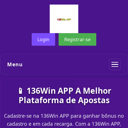
Login
Registrar-se
Menu
📱 136Win APP A Melhor
Plataforma de Apostas
Cadastre-se na 136Win APP para ganhar bônus no
cadastro e em cada recarga. Com a 136Win APP,