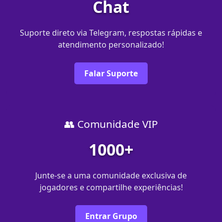
Chat
Suporte direto via Telegram, respostas rápidas e
atendimento personalizado!
Falar Suporte
👥 Comunidade VIP
1000+
Junte-se a uma comunidade exclusiva de
jogadores e compartilhe experiências!
Entrar Grupo