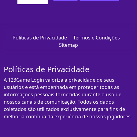
Políticas de Privacidade
Termos e Condições
Sitemap
Políticas de Privacidade
A 123Game Login valoriza a privacidade de seus
usuários e está empenhada em proteger todas as
informações pessoais fornecidas durante o uso de
nossos canais de comunicação. Todos os dados
coletados são utilizados exclusivamente para fins de
melhoria contínua da experiência de nossos jogadores.