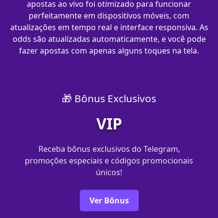
apostas ao vivo foi otimizado para funcionar
perfeitamente em dispositivos móveis, com
atualizações em tempo real e interface responsiva. As
odds são atualizadas automaticamente, e você pode
fazer apostas com apenas alguns toques na tela.
🎁 Bônus Exclusivos
VIP
Receba bônus exclusivos do Telegram,
promoções especiais e códigos promocionais
únicos!
Ver Bônus