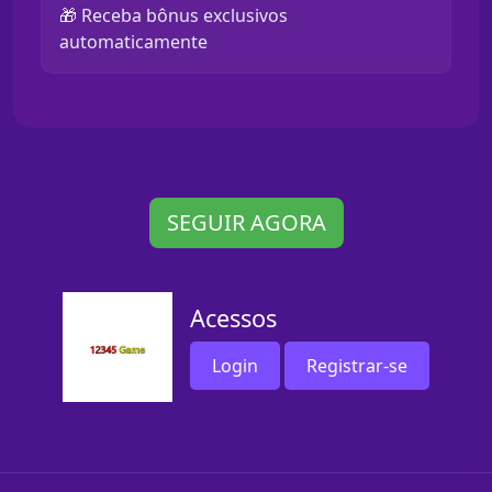
🎁 Receba bônus exclusivos
automaticamente
SEGUIR AGORA
Acessos
Login
Registrar-se