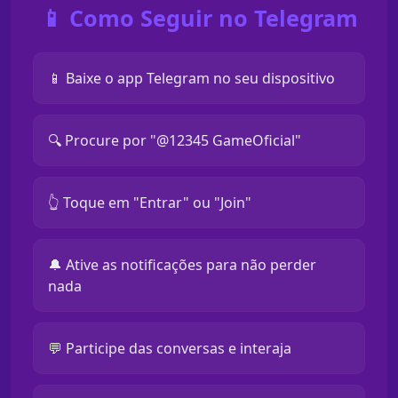
📱 Como Seguir no Telegram
📱 Baixe o app Telegram no seu dispositivo
🔍 Procure por "@12345 GameOficial"
👆 Toque em "Entrar" ou "Join"
🔔 Ative as notificações para não perder
nada
💬 Participe das conversas e interaja