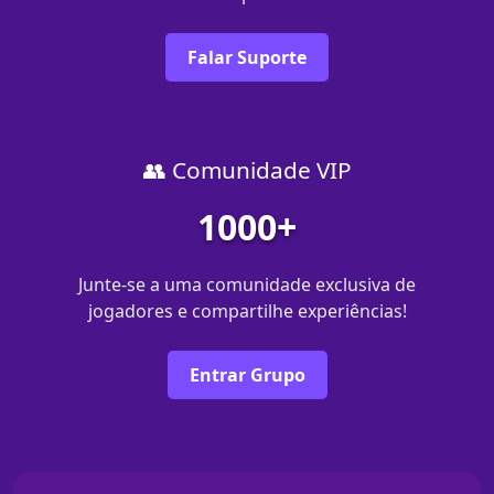
Falar Suporte
👥 Comunidade VIP
1000+
Junte-se a uma comunidade exclusiva de
jogadores e compartilhe experiências!
Entrar Grupo