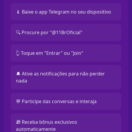
📱 Baixe o app Telegram no seu dispositivo
🔍 Procure por "@11BrOficial"
👆 Toque em "Entrar" ou "Join"
🔔 Ative as notificações para não perder
nada
💬 Participe das conversas e interaja
🎁 Receba bônus exclusivos
automaticamente