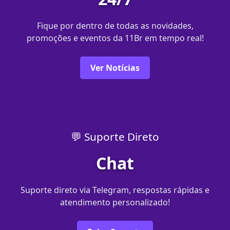
Fique por dentro de todas as novidades,
promoções e eventos da 11Br em tempo real!
Ver Notícias
💬 Suporte Direto
Chat
Suporte direto via Telegram, respostas rápidas e
atendimento personalizado!