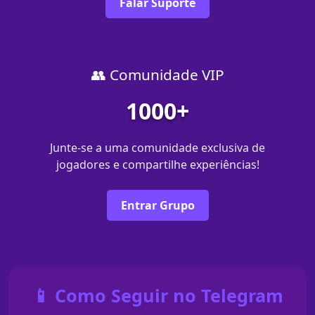
Falar Suporte
👥 Comunidade VIP
1000+
Junte-se a uma comunidade exclusiva de
jogadores e compartilhe experiências!
Entrar Grupo
📱 Como Seguir no Telegram