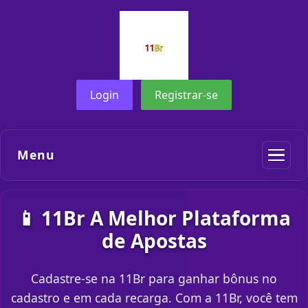
Login
Registrar-se
Menu
📱 11Br A Melhor Plataforma
de Apostas
Cadastre-se na 11Br para ganhar bônus no
cadastro e em cada recarga. Com a 11Br, você tem