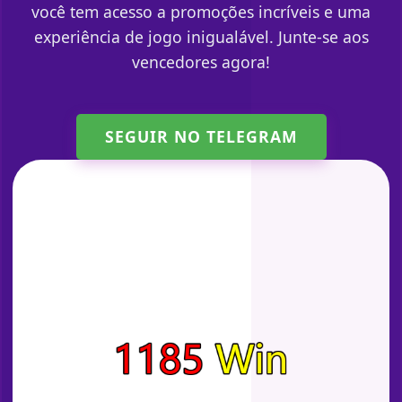
você tem acesso a promoções incríveis e uma
experiência de jogo inigualável. Junte-se aos
vencedores agora!
SEGUIR NO TELEGRAM