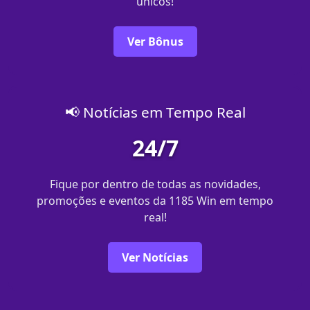
únicos!
Ver Bônus
📢 Notícias em Tempo Real
24/7
Fique por dentro de todas as novidades,
promoções e eventos da 1185 Win em tempo
real!
Ver Notícias