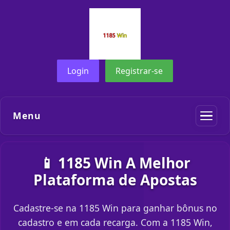
Login
Registrar-se
Menu
📱 1185 Win A Melhor
Plataforma de Apostas
Cadastre-se na 1185 Win para ganhar bônus no
cadastro e em cada recarga. Com a 1185 Win,