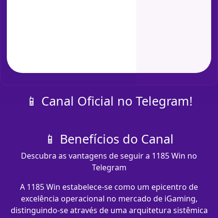
📱 Canal Oficial no Telegram!
📱 Benefícios do Canal
Descubra as vantagens de seguir a 1185 Win no
Telegram
A 1185 Win estabelece-se como um epicentro de
excelência operacional no mercado de iGaming,
distinguindo-se através de uma arquitetura sistêmica