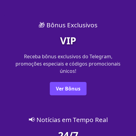
🎁 Bônus Exclusivos
VIP
Receba bônus exclusivos do Telegram,
promoções especiais e códigos promocionais
únicos!
Ver Bônus
📢 Notícias em Tempo Real
24/7