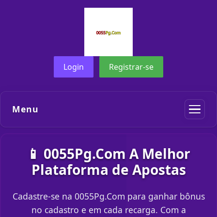
Login
Registrar-se
Menu
📱 0055Pg.Com A Melhor
Plataforma de Apostas
Cadastre-se na 0055Pg.Com para ganhar bônus
no cadastro e em cada recarga. Com a