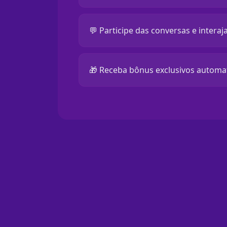
💬 Participe das conversas e interaj
🎁 Receba bônus exclusivos autom