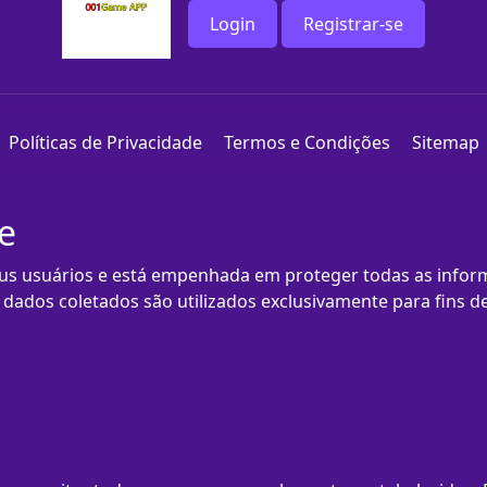
Login
Registrar-se
Políticas de Privacidade
Termos e Condições
Sitemap
de
eus usuários e está empenhada em proteger todas as infor
dados coletados são utilizados exclusivamente para fins d