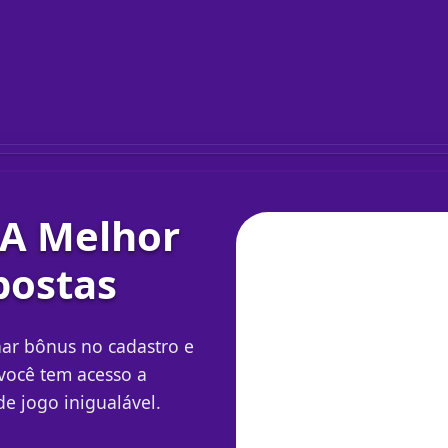
 A Melhor
postas
ar bônus no cadastro e
você tem acesso a
e jogo inigualável.