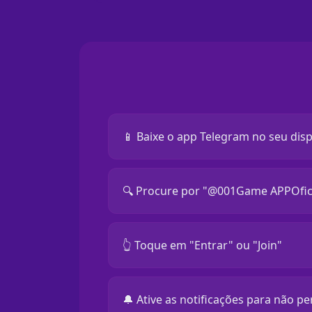
📱 Baixe o app Telegram no seu disp
🔍 Procure por "@001Game APPOfic
👆 Toque em "Entrar" ou "Join"
🔔 Ative as notificações para não p