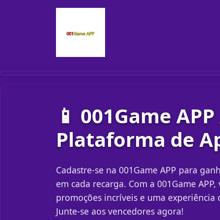
📱 001Game APP
Plataforma de A
Cadastre-se na 001Game APP para ganh
em cada recarga. Com a 001Game APP, 
promoções incríveis e uma experiência d
Junte-se aos vencedores agora!