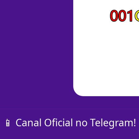
📱 Canal Oficial no Telegram!